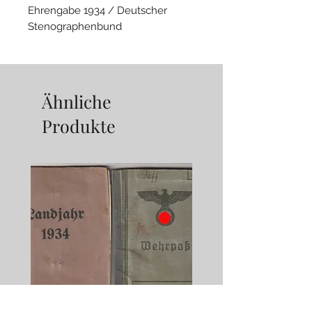
Ehrengabe 1934 / Deutscher
Stenographenbund
• Deutsches Balladenbuch. Eine
Sammlung der bekanntesten
deutschen Balladen in
Ähnliche
Einheitskurzschrift.
Produkte
Herausgegeben vom
Postkurzschriftenverband