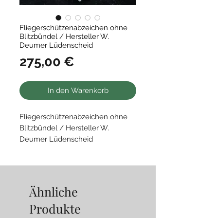
Fliegerschützenabzeichen ohne
Blitzbündel / Hersteller W.
Deumer Lüdenscheid
Preis
275,00 €
In den Warenkorb
Fliegerschützenabzeichen ohne
Blitzbündel / Hersteller W.
Deumer Lüdenscheid
•
Ausführung in Zink
• das Hakenkeuz zur Hälfte stark
berieben/nicht mehr sichtbar
Ähnliche
Produkte