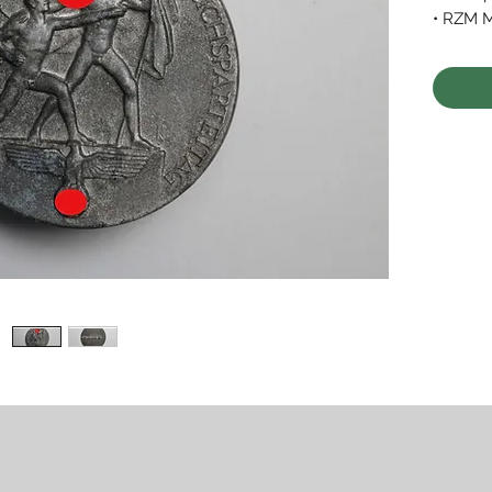
• RZM 
• gute 