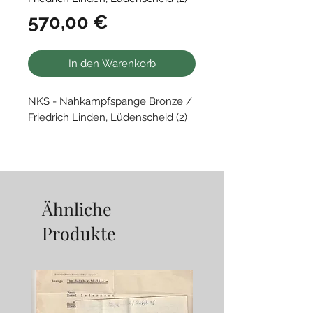
Preis
570,00 €
In den Warenkorb
NKS - Nahkampfspange Bronze /
Friedrich Linden, Lüdenscheid (2)
• getragenes Original
• Plätchen magnetisch, Nadel
unmagnetisch
• sehr schöne Bronzierung
Ähnliche
Produkte