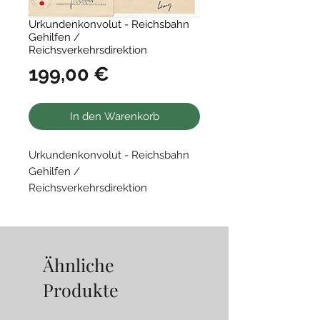
Urkundenkonvolut - Reichsbahn
Gehilfen /
Reichsverkehrsdirektion
Preis
199,00 €
In den Warenkorb
Urkundenkonvolut - Reichsbahn
Gehilfen /
Reichsverkehrsdirektion
Dnjepropetrowsk, Radom
• Urkunde Medaille Winterschlacht
im Osten - Ostmedaille 1941/42
Ähnliche
• Urkunde Kriegsverdienstkreuz 2.
Produkte
Klasse mir Schwertern
Der entspechende Zustand ist