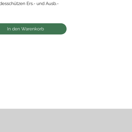
esschützen Ers.- und Ausb.-
 Einträge und Einheiten
: Medaille Winterschlacht im
In den Warenkorb
941/42 Ostmedaille,
erdienstkreuz mit Schwerter
hte in Frankreich, Ärmelkanal,
n, Artois, Besetzung Frankreich,
te, Atlantikküste u.a.
noch einige Dokumente