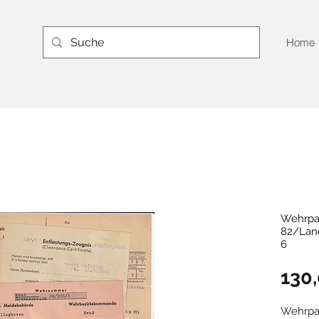
Home
Wehrpa
82/Land
6
130
Wehrpa