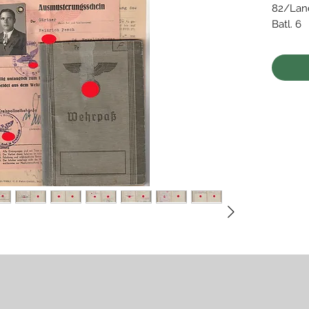
82/Land
Batl. 6
• viele
• Orden
Osten 1
Kriegsv
• Gefec
Flander
Kanalküs
• dazu 