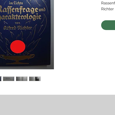
Rassenf
Richter
• Leipzi
"Minerv