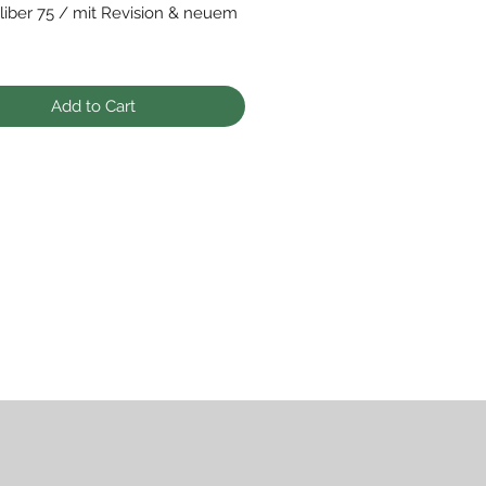
iber 75 / mit Revision & neuem
gut und hält die Zeit, äußerlich
berarbeitet und im Orignal
Add to Cart
 belassen