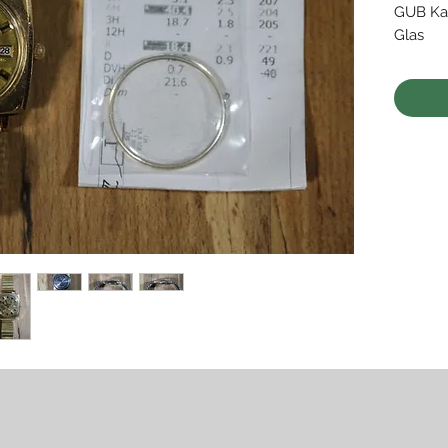
GUB Kal
Glas
• läuft 
nicht ü
Zustand