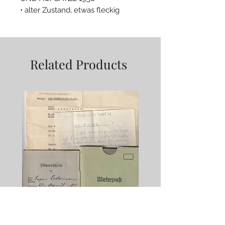
• alter Zustand, etwas fleckig
Related Products
Wehrpaß Ansbach, Infanterie
Wehrpaß Oldenburg, Inf