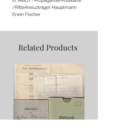
III. Reich - Propaganda-Postkarte
/Ritterkreuzträger Hauptmann
Erwin Fischer
• Photo Hoffmann
Related Products