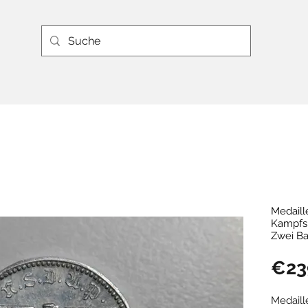
Medail
Kampfsp
Zwei Ba
€23
Medail