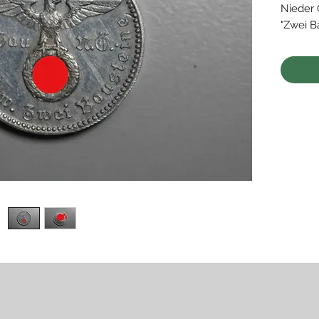
Nieder 
"Zwei B
• 30 mm