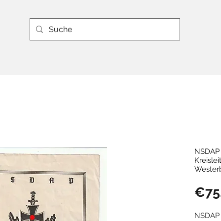
NSDAP S
Kreislei
Wester
€75
NSDAP S