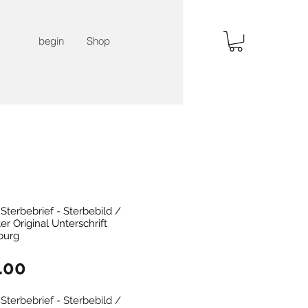
begin
Shop
terbebrief - Sterbebild /
ter Original Unterschrift
burg
Price
.00
terbebrief - Sterbebild /