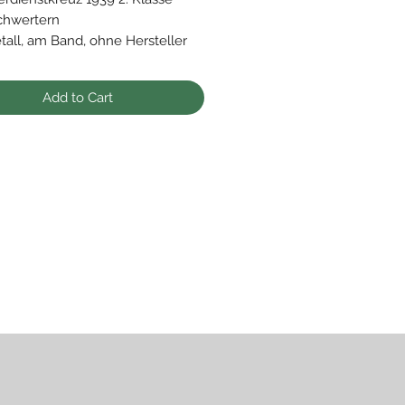
chwertern
all, am Band, ohne Hersteller
ring
ter Zustand
Add to Cart