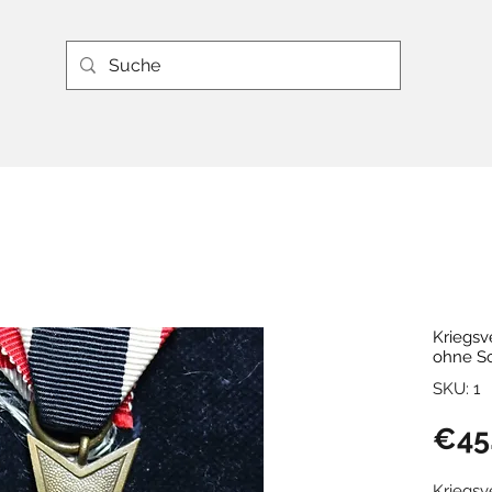
Kriegsv
ohne S
SKU: 1
€45
Kriegsv