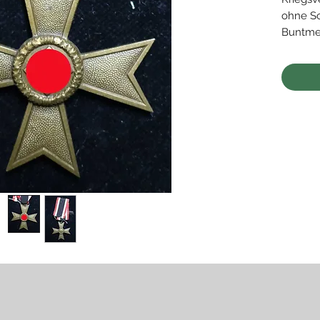
ohne S
Buntmet
im Band
Sehr gu