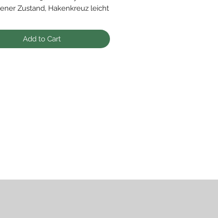
gener Zustand, Hakenkreuz leicht
en
itig mit Hersteller "L/13" markiert
Add to Cart