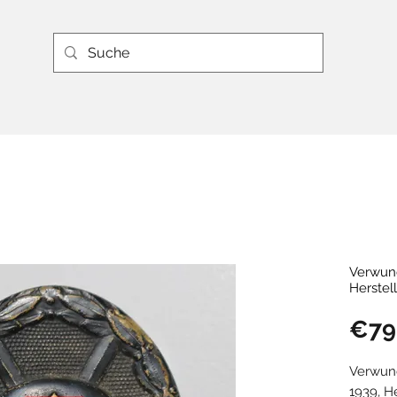
Verwun
Herstel
€79
Verwun
1939, H