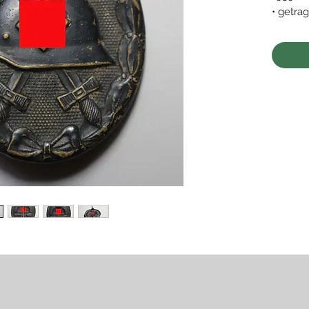
• getra
berieb
• rückse