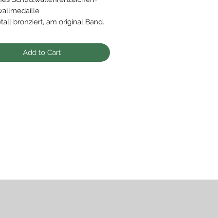
allmedaille
all bronziert, am original Band.
ter Zustand
Add to Cart