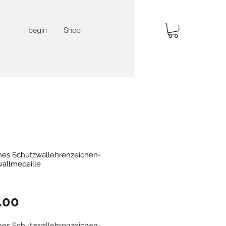
begin
Shop
es Schutzwallehrenzeichen-
allmedaille
Price
.00
es Schutzwallehrenzeichen-