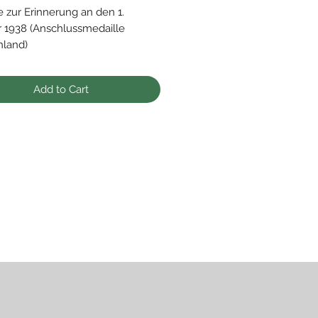
e zur Erinnerung an den 1.
 1938 (Anschlussmedaille
nland)
ter Zustand
Add to Cart